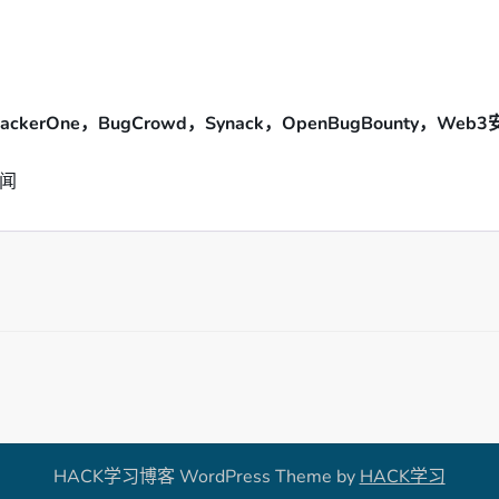
ackerOne，BugCrowd，Synack，OpenBugBounty，Web
闻
HACK学习博客 WordPress Theme by
HACK学习