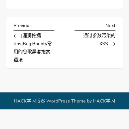
文
Previous
Next
Previous
Next
Post
Post
[漏洞挖掘
通过参数污染的
章
tips]Bug Bounty常
XSS
导
用的谷歌黑客搜索
语法
航
HACK学习博客 WordPress Theme by
HACK学习