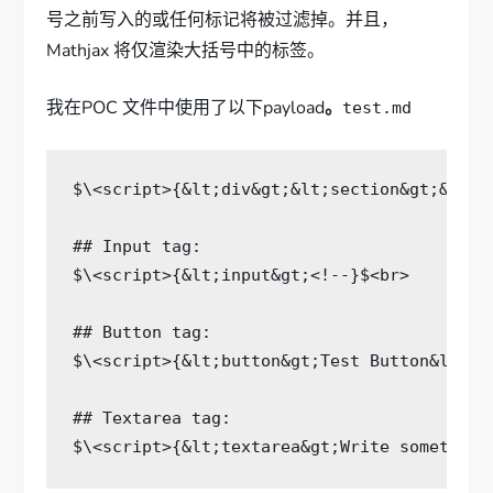
号之前写入的或任何标记将被过滤掉。并且，
Mathjax 将仅渲染大括号中的标签。
我在POC 文件中使用了以下payload
。
test.md
$\
<script>
{
&
lt
;
div
&
gt
;
&
lt
;
section
&
gt
;
&
lt
;
h
##
Input
tag
:
$
\
<
script
>
{
&
lt
;
input
&
gt
;
<!--
}
$
<
br
>
##
Button
tag
:
$
\
<
script
>
{
&
lt
;
button
&
gt
;
Test
Button
&
lt
;
/b
##
Textarea
tag
:
$
\
<
script
>
{
&
lt
;
textarea
&
gt
;
Write
something