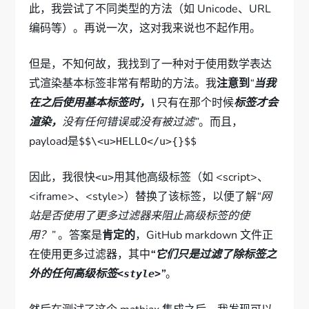
此，我尝试了不同类型的方法（如 Unicode、URL
编码等）。再说一次，这对我来说也不起作用。
但是，不知何故，我找到了一种对于使用数学表达
式渲染基本标签非常有帮助的方法。我
注意到
“
当我
在之后使用基本标签时，
只有在那个时候
标签才会
\
渲染，
没有任何错误或没有被过滤”
。而且，
payload是
$$\<u>HELLO</u>{}$$
因此，我很快
用其他高级标签（如 <script>、
<u>
<iframe>、<style>）替换了该标签，以便了解
“网
站是否使用了更多过滤器来阻止高级标签的使
用？”
。答案是
肯定的
，GitHub markdown 文件正
在使用更多过滤器，其中
“它们只是过滤了除标签之
外的任何高级标签
”
。
<style>