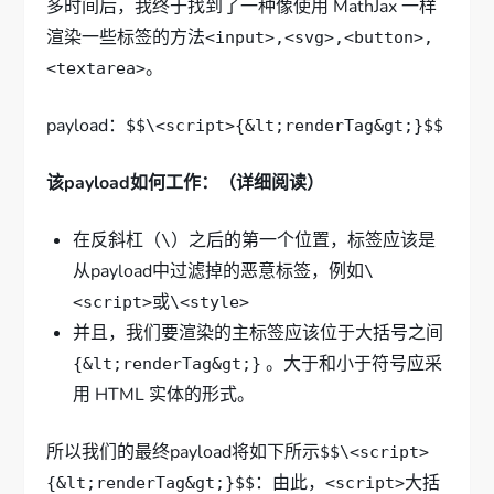
多时间后，我终于找到了一种像使用 MathJax 一样
渲染一些标签的方法
<input>,<svg>,<button>,
。
<textarea>
payload：
$$\<script>{&lt;renderTag&gt;}$$
该payload如何工作：（详细阅读）
在反斜杠（
）之后的第一个位置，标签应该是
\
从payload中过滤掉的恶意标签，例如
\
或
<script>
\<style>
并且，我们要渲染的主标签应该位于大括号之间
。大于和小于符号应采
{&lt;renderTag&gt;}
用 HTML 实体的形式。
所以我们的最终payload将如下所示
$$\<script>
：由此，
大括
{&lt;renderTag&gt;}$$
<script>