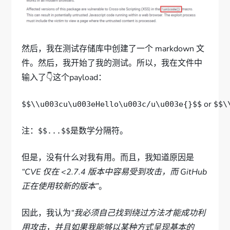
然后，我在测试存储库中创建了一个 markdown 文
件。然后，我开始了我的测试。所以，我在文件中
输入了👇这个payload：
or
$$\\u003cu\u003eHello\u003c/u\u003e{}$$
$$\
注：
是数学分隔符。
$$...$$
但是，没有什么对我有用。而且，我知道原因是
“CVE 仅在 <2.7.4 版本中容易受到攻击，而 GitHub
正在使用较新的版本”
。
因此，我认为
“我必须自己找到绕过方法才能成功利
用攻击，并且如果我能够以某种方式呈现基本的